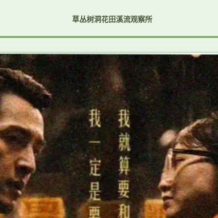
草丛
树洞
花田
溪流
观察所