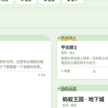
⚔️ 冒险
甲虫骑士
冒险 · 战斗
独角仙甲虫披上铠甲，在树枝之间
奇妙世界。这里有会唱歌的蟋
着昆虫王国的和平与安宁。
子下都藏着一个温暖的故事。
✧ 甲壳
🪲
✦ 9.9
🏛️ 史诗
蚂蚁王国 · 地下城
史诗 · 冒险