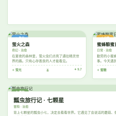
✨ 奇幻
🍯 日常
萤火之森
蜜蜂酿蜜
奇幻 · 治愈
日常 · 治愈
在夏夜的森林里，萤火虫们点亮了通往精灵世
勤劳的小蜜
界的路。只有心存善良的人才能看见。
事。今天遇
的那片花田
✦ 9.7
✧ 萤光
🪲
✧ 蜜糖
🧳 冒险
瓢虫旅行记 · 七颗星
冒险 · 治愈
背上七颗星的瓢虫小七，决定去看看世界。它遇见了会说话的蘑菇、