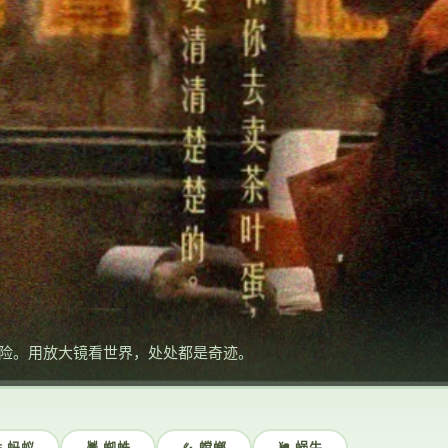
险。用放大镜看世界，处处都是奇迹。
 蚂蚁
🕷️ 蜘蛛
🦗 螳螂
🐌 蜗牛