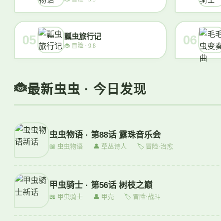
瓢虫旅行记
05
06
🐞
冒险 · 9.8
最新虫虫 · 今日发现
虫虫物语 · 第88话 露珠音乐会
📖
虫虫物语
👤
草丛诗人
🏷
冒险·治愈
甲虫骑士 · 第56话 树枝之巅
📖
甲虫骑士
👤
甲壳
🏷
冒险·战斗