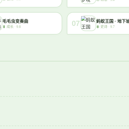
毛毛虫变奏曲
蚂蚁王国 · 地下
07
🐛
成长 · 9.8
🐜
史诗 · 9.7