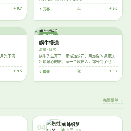
✦ 9.7
🦗
✦ 9.6
✧ 刀客
📮 治愈
蜗牛慢递
治愈 · 日常
月光下演
蜗牛先生开了一家慢递公司，用最慢的速度送
出最暖心的信。每一个收信人，都等到了他们
想要的答案。
✦ 9.5
🐌
✦ 9.7
✧ 慢递
完整榜单 →
蜘蛛织梦
04
🕸️
文艺 · 9.8