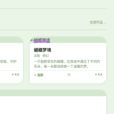
全部作品 →
🦋 治愈
蝴蝶梦境
治愈 · 奇幻
穿梭，守护
一只翅膀受伤的蝴蝶，在旅途中遇见了不同的
花朵，每一朵都送给她一个温暖的梦。
✦ 9.8
🦋
✦ 9.8
✧ 翅膀