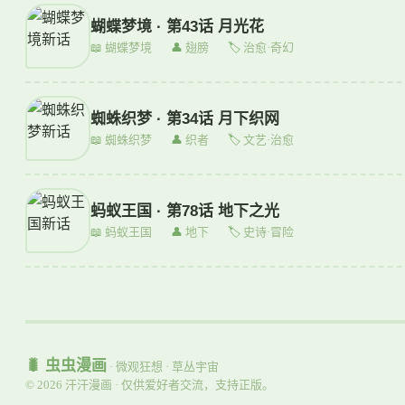
蝴蝶梦境 · 第43话 月光花
📖
蝴蝶梦境
👤
翅膀
🏷
治愈·奇幻
蜘蛛织梦 · 第34话 月下织网
📖
蜘蛛织梦
👤
织者
🏷
文艺·治愈
蚂蚁王国 · 第78话 地下之光
📖
蚂蚁王国
👤
地下
🏷
史诗·冒险
🐛 虫虫漫画
· 微观狂想 · 草丛宇宙
© 2026 汗汗漫画 · 仅供爱好者交流，支持正版。