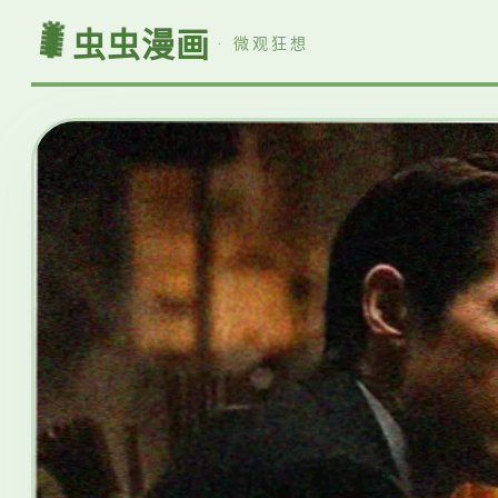
🐛
虫虫漫画
· 微观狂想