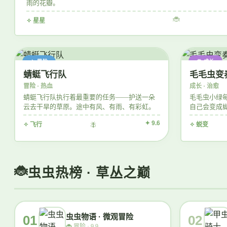
雨的花瓣。
🐞
✧ 星星
✈️ 冒险
🦋 成长
蜻蜓飞行队
毛毛虫变
冒险 · 热血
成长 · 治愈
蜻蜓飞行队执行着最重要的任务——护送一朵
毛毛虫小绿
云去干旱的草原。途中有风、有雨、有彩虹。
自己会变成
长出了翅膀
✦ 9.6
✧ 飞行
🪰
✧ 蜕变
虫虫热榜 · 草丛之巅
虫虫物语 · 微观冒险
01
02
🐞
冒险 · 9.9