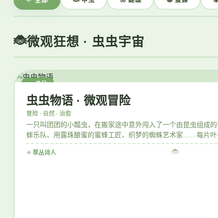
微观狂想 · 虫虫宇宙
🔥 热门
虫虫物语 · 微观冒险
冒险 · 自然 · 治愈
一只叫团团的小瓢虫，在搬家途中意外闯入了一个由昆虫组成的
蟀乐队、用露珠酿蜜的蜜蜂工匠、织梦的蜘蛛艺术家……每片叶
🐞
✧ 草丛诗人