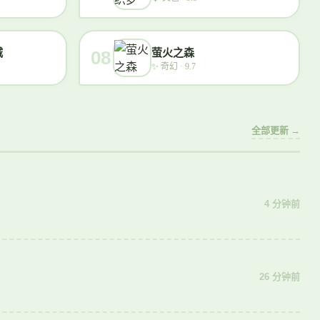
城
萤火之森
08
✨
奇幻 · 9.7
全部更新 →
4 分钟前
26 分钟前