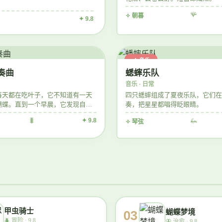
🪸
✧ 朝暮
✦ 9.8
🎶 音乐
奏曲
蟋蟀乐队
音乐 · 日常
每天都在吃叶子，它不知道有一天
四只蟋蟀组成了夏夜乐队，它们在
蝴蝶。直到一个早晨，它发现自己
奏，把星星都唱得眨眼睛。
。
🐛
✦ 9.8
🦗
✧ 琴弦
甲虫骑士
蝴蝶梦境
03
🪲
冒险 · 9.8
🦋
治愈 · 9.8