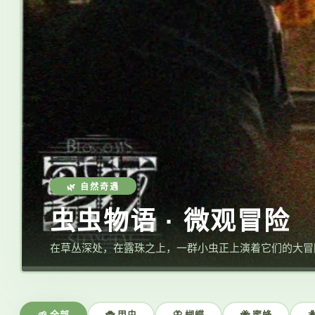
🌿 自然奇遇
虫虫物语 · 微观冒险
在草丛深处，在露珠之上，一群小虫正上演着它们的大冒
🌱 全部
🐞 甲虫
🦋 蝴蝶
🐝 蜜蜂
