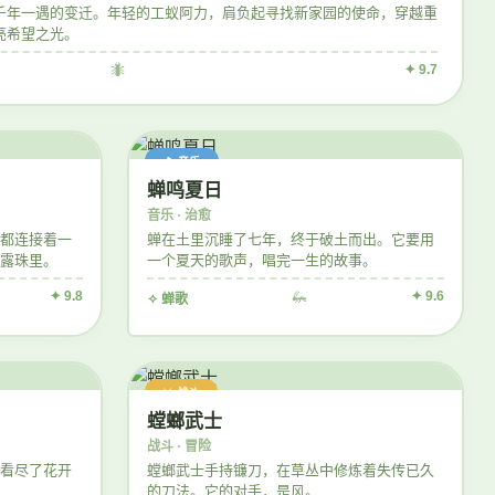
千年一遇的变迁。年轻的工蚁阿力，肩负起寻找新家园的使命，穿越重
亮希望之光。
🐜
✦ 9.7
🎵 音乐
蝉鸣夏日
音乐 · 治愈
都连接着一
蝉在土里沉睡了七年，终于破土而出。它要用
露珠里。
一个夏天的歌声，唱完一生的故事。
✦ 9.8
🦗
✦ 9.6
✧ 蝉歌
⚔️ 战斗
螳螂武士
战斗 · 冒险
看尽了花开
螳螂武士手持镰刀，在草丛中修炼着失传已久
的刀法。它的对手，是风。