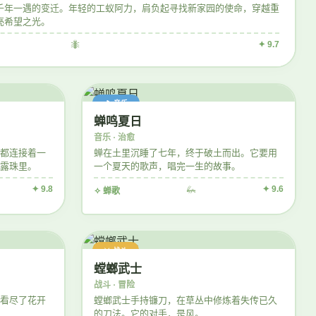
千年一遇的变迁。年轻的工蚁阿力，肩负起寻找新家园的使命，穿越重
亮希望之光。
🐜
✦ 9.7
🎵 音乐
蝉鸣夏日
音乐 · 治愈
都连接着一
蝉在土里沉睡了七年，终于破土而出。它要用
露珠里。
一个夏天的歌声，唱完一生的故事。
✦ 9.8
🦗
✦ 9.6
✧ 蝉歌
⚔️ 战斗
螳螂武士
战斗 · 冒险
看尽了花开
螳螂武士手持镰刀，在草丛中修炼着失传已久
的刀法。它的对手，是风。