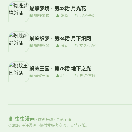
蝴蝶梦境 · 第43话 月光花
📖
蝴蝶梦境
👤
翅膀
🏷
治愈·奇幻
蜘蛛织梦 · 第34话 月下织网
📖
蜘蛛织梦
👤
织者
🏷
文艺·治愈
蚂蚁王国 · 第78话 地下之光
📖
蚂蚁王国
👤
地下
🏷
史诗·冒险
🐛 虫虫漫画
· 微观狂想 · 草丛宇宙
© 2026 汗汗漫画 · 仅供爱好者交流，支持正版。