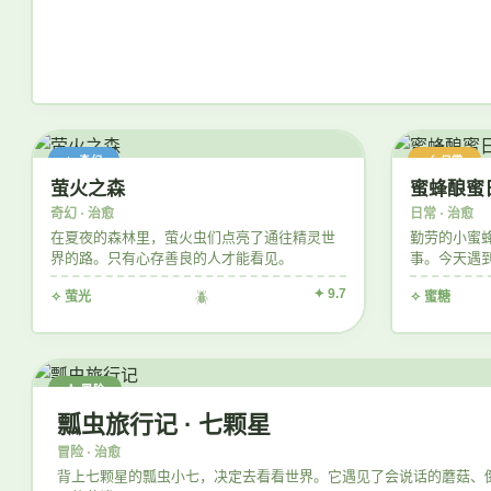
✨ 奇幻
🍯 日常
萤火之森
蜜蜂酿蜜
奇幻 · 治愈
日常 · 治愈
在夏夜的森林里，萤火虫们点亮了通往精灵世
勤劳的小蜜
界的路。只有心存善良的人才能看见。
事。今天遇
的那片花田
✦ 9.7
✧ 萤光
🪲
✧ 蜜糖
🧳 冒险
瓢虫旅行记 · 七颗星
冒险 · 治愈
背上七颗星的瓢虫小七，决定去看看世界。它遇见了会说话的蘑菇、