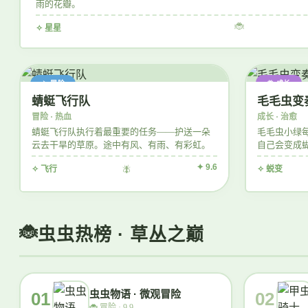
雨的花瓣。
🐞
✧ 星星
✈️ 冒险
🦋 成长
蜻蜓飞行队
毛毛虫变
冒险 · 热血
成长 · 治愈
蜻蜓飞行队执行着最重要的任务——护送一朵
毛毛虫小绿
云去干旱的草原。途中有风、有雨、有彩虹。
自己会变成
长出了翅膀
✦ 9.6
✧ 飞行
🪰
✧ 蜕变
虫虫热榜 · 草丛之巅
虫虫物语 · 微观冒险
01
02
🐞
冒险 · 9.9