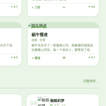
✦ 9.7
🦗
✦ 9.6
✧ 刀客
📮 治愈
蜗牛慢递
治愈 · 日常
月光下演
蜗牛先生开了一家慢递公司，用最慢的速度送
出最暖心的信。每一个收信人，都等到了他们
想要的答案。
✦ 9.5
🐌
✦ 9.7
✧ 慢递
完整榜单 →
蜘蛛织梦
04
🕸️
文艺 · 9.8