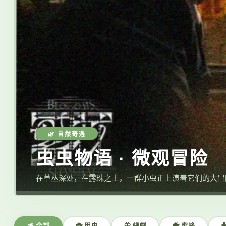
🌿 自然奇遇
虫虫物语 · 微观冒险
在草丛深处，在露珠之上，一群小虫正上演着它们的大冒
🌱 全部
🐞 甲虫
🦋 蝴蝶
🐝 蜜蜂
