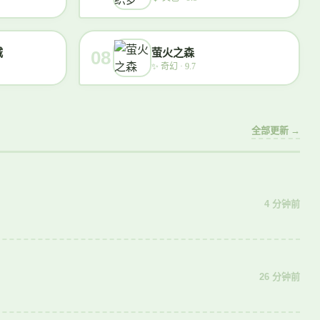
城
萤火之森
08
✨
奇幻 · 9.7
全部更新 →
4 分钟前
26 分钟前