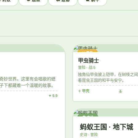
⚔️ 冒险
甲虫骑士
冒险 · 战斗
独角仙甲虫披上铠甲，在树枝之间
奇妙世界。这里有会唱歌的蟋
着昆虫王国的和平与安宁。
子下都藏着一个温暖的故事。
✧ 甲壳
🪲
✦ 9.9
🏛️ 史诗
蚂蚁王国 · 地下城
史诗 · 冒险