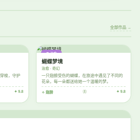
全部作品 →
🦋 治愈
蝴蝶梦境
治愈 · 奇幻
穿梭，守护
一只翅膀受伤的蝴蝶，在旅途中遇见了不同的
花朵，每一朵都送给她一个温暖的梦。
✦ 9.8
🦋
✦ 9.8
✧ 翅膀