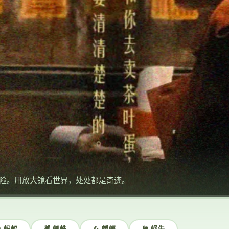
险。用放大镜看世界，处处都是奇迹。
 蚂蚁
🕷️ 蜘蛛
🦗 螳螂
🐌 蜗牛