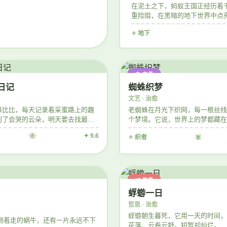
在泥土之下，蚂蚁王国正经历着
重险阻，在黑暗的地下世界中点
✧ 地下
🕸️ 文艺
日记
蜘蛛织梦
文艺 · 治愈
蜂比比，每天记录着采蜜路上的趣
老蜘蛛在月光下织网，每一根丝线
到了会哭的云朵，明天要去找最甜
个梦境。它说，世界上的梦都藏在
。
🐝
✦ 9.6
✧ 织者
🕷️
🕊️ 哲思
蜉蝣一日
哲思 · 治愈
蜉蝣朝生暮死，它用一天的时间，
倒着走的蜗牛，还有一片永远不下
花落、云卷云舒。短暂却灿烂。