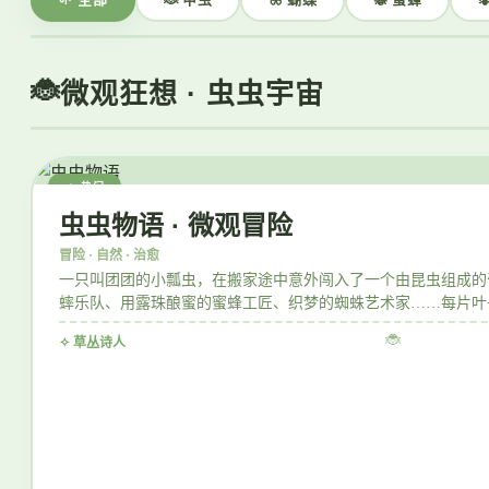
微观狂想 · 虫虫宇宙
🔥 热门
虫虫物语 · 微观冒险
冒险 · 自然 · 治愈
一只叫团团的小瓢虫，在搬家途中意外闯入了一个由昆虫组成的
蟀乐队、用露珠酿蜜的蜜蜂工匠、织梦的蜘蛛艺术家……每片叶
🐞
✧ 草丛诗人