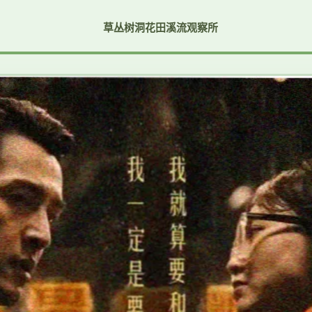
草丛
树洞
花田
溪流
观察所