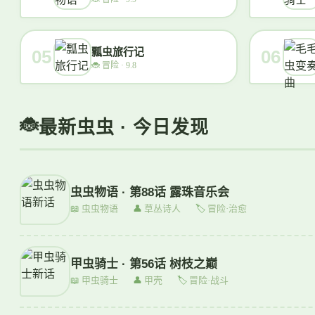
瓢虫旅行记
05
06
🐞
冒险 · 9.8
最新虫虫 · 今日发现
虫虫物语 · 第88话 露珠音乐会
📖
虫虫物语
👤
草丛诗人
🏷
冒险·治愈
甲虫骑士 · 第56话 树枝之巅
📖
甲虫骑士
👤
甲壳
🏷
冒险·战斗