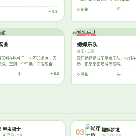
🪸
✧ 朝暮
✦ 9.8
🎶 音乐
奏曲
蟋蟀乐队
音乐 · 日常
每天都在吃叶子，它不知道有一天
四只蟋蟀组成了夏夜乐队，它们在
蝴蝶。直到一个早晨，它发现自己
奏，把星星都唱得眨眼睛。
。
🐛
✦ 9.8
🦗
✧ 琴弦
甲虫骑士
蝴蝶梦境
03
🪲
冒险 · 9.8
🦋
治愈 · 9.8