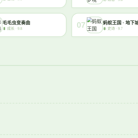
毛毛虫变奏曲
蚂蚁王国 · 地下
07
🐛
成长 · 9.8
🐜
史诗 · 9.7