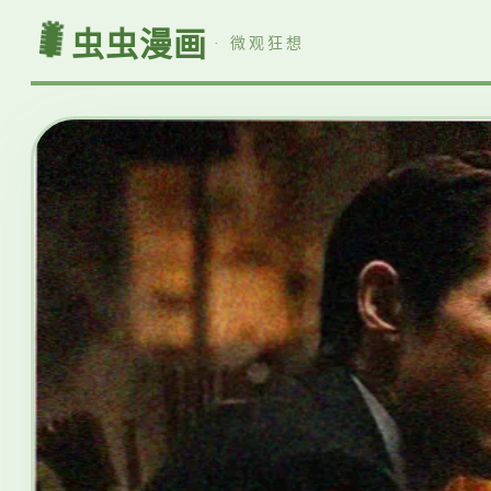
🐛
虫虫漫画
· 微观狂想